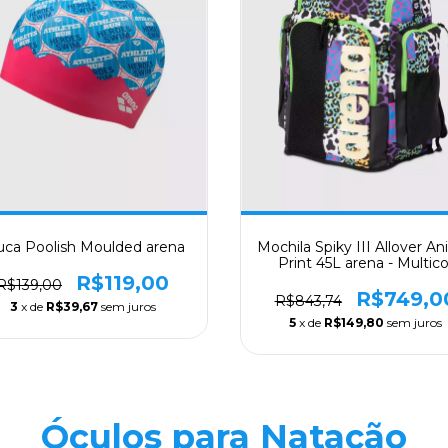
uca Poolish Moulded arena
Mochila Spiky III Allover An
Print 45L arena - Multico
R$119,00
R$139,00
R$749,0
R$843,74
3
x de
R$39,67
sem juros
5
x de
R$149,80
sem juros
Óculos para Natação