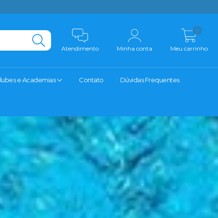
0
Atendimento
Minha conta
Meu carrinho
lubes e Academias
Contato
Dúvidas Frequentes