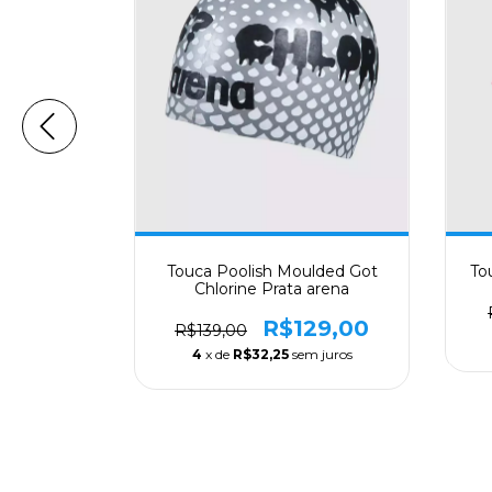
 Allover
Touca Poolish Moulded Got
To
a - Preto
Chlorine Prata arena
74
R$129,00
R$139,00
m juros
4
x de
R$32,25
sem juros