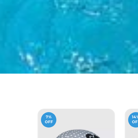
7
%
14
OFF
OF