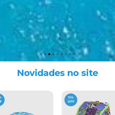
Novidades no site
%
11
%
F
OFF