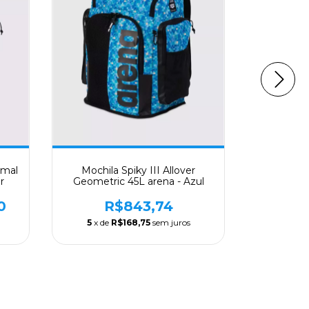
imal
Mochila Spiky III Allover
Mochila
r
Geometric 45L arena - Azul
R$1.043
0
R$843,74
5
x de
5
x de
R$168,75
sem juros