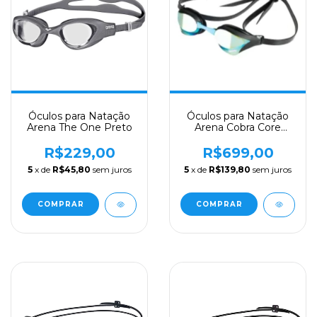
Óculos para Natação
Óculos para Natação
Arena The One Preto
Arena Cobra Core
Swipe Mirror Preto
Lente Azul
R$229,00
R$699,00
5
x de
R$45,80
sem juros
5
x de
R$139,80
sem juros