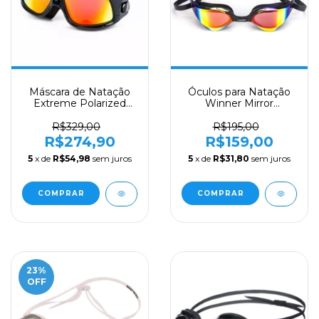
Máscara de Natação
Óculos para Natação
Extreme Polarized
Winner Mirror
Triathlon
Vermelho
R$329,00
R$195,00
R$274,90
R$159,00
5
x de
R$54,98
sem juros
5
x de
R$31,80
sem juros
23
%
OFF