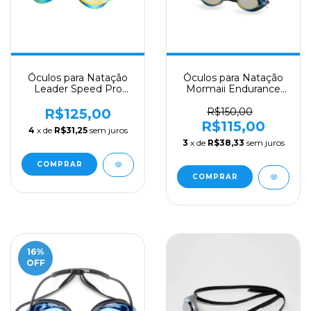
Óculos para Natação
Óculos para Natação
Leader Speed Pro
Mormaii Endurance
Mirror Verde
Mirror Lente Azul
R$125,00
R$150,00
R$115,00
4
x de
R$31,25
sem juros
3
x de
R$38,33
sem juros
16
%
OFF