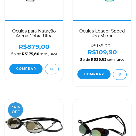
Óculos para Natação
Óculos Leader Speed
Arena Cobra Ultra
Pro Mirror
Swipe - Azul Mirror
R$879,00
R$139,00
R$109,90
5
x de
R$175,80
sem juros
3
x de
R$36,63
sem juros
COMPRAR
34
%
OFF