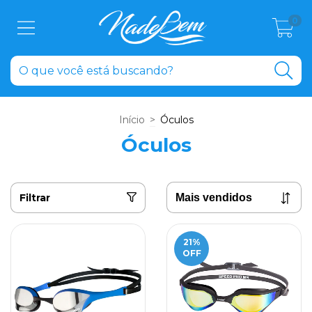
0
Início
>
Óculos
Óculos
Filtrar
21
%
OFF