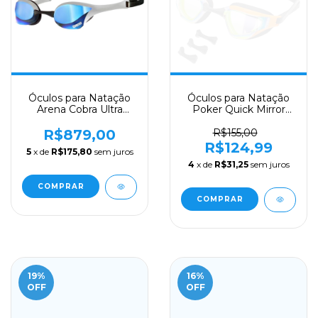
Óculos para Natação
Óculos para Natação
Arena Cobra Ultra
Poker Quick Mirror
Swipe Mirror - Cinza
Laranja
Lente Azul
R$879,00
R$155,00
R$124,99
5
x de
R$175,80
sem juros
4
x de
R$31,25
sem juros
19
%
16
%
OFF
OFF