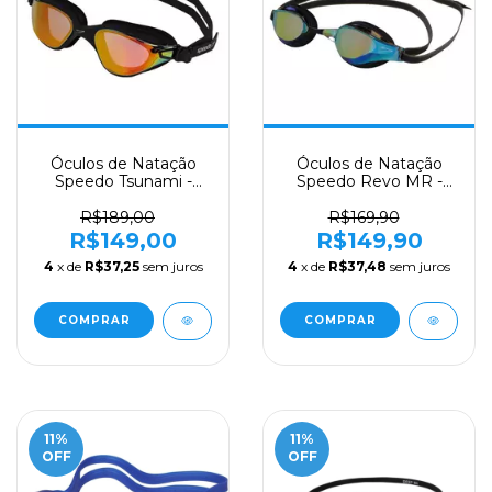
Óculos de Natação
Óculos de Natação
Speedo Tsunami -
Speedo Revo MR -
PRETO REVO RED
BLACK REVO GOLD
R$189,00
R$169,90
R$149,00
R$149,90
4
x de
R$37,25
sem juros
4
x de
R$37,48
sem juros
11
%
11
%
OFF
OFF