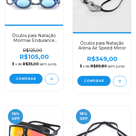
Óculos para Natação
Mormaii Endurance
Óculos para Natação
Lente Azul
Arena Air Speed Mirror
R$125,00
R$105,00
R$349,00
3
x de
R$35,00
sem juros
5
x de
R$69,80
sem juros
COMPRAR
16
%
18
%
OFF
OFF