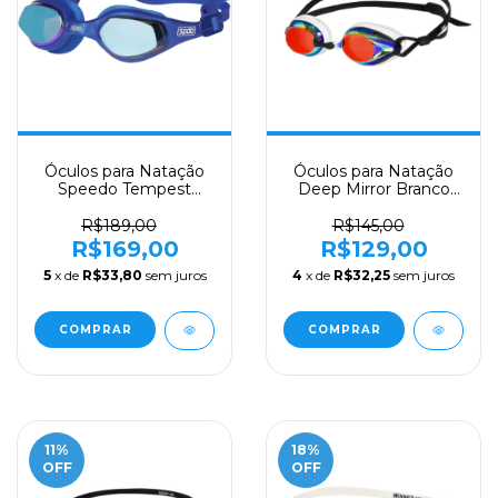
Óculos para Natação
Óculos para Natação
Speedo Tempest
Deep Mirror Branco
Mirror Azul
Lente Vermelha
R$189,00
R$145,00
R$169,00
R$129,00
5
x de
R$33,80
sem juros
4
x de
R$32,25
sem juros
11
%
18
%
OFF
OFF