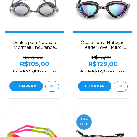
Óculos para Natação
Óculos para Natação
Mormaii Endurance
Leader Swell Mirror
Lente Fumê
Preto
R$125,00
R$155,00
R$105,00
R$129,00
3
x de
R$35,00
sem juros
4
x de
R$32,25
sem juros
29
%
OFF