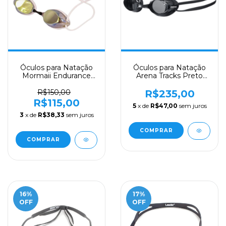
Óculos para Natação
Óculos para Natação
Mormaii Endurance
Arena Tracks Preto
Mirror Lente Dourada
Lente Fumê
R$150,00
R$235,00
R$115,00
5
x de
R$47,00
sem juros
3
x de
R$38,33
sem juros
16
%
17
%
OFF
OFF