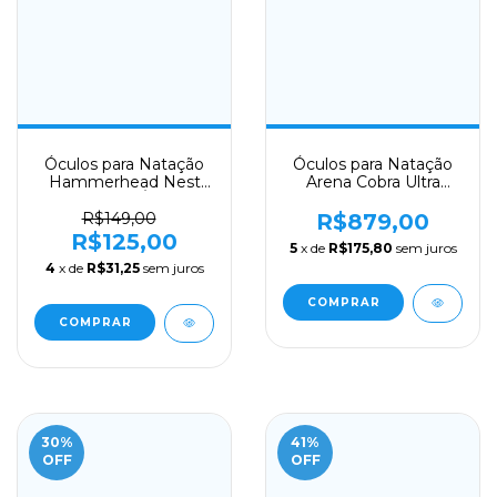
Óculos para Natação
Óculos para Natação
Hammerhead Nest
Arena Cobra Ultra
Pro Lente Âmbar
Swipe Mirror - Pink
Lente Fumê
R$149,00
R$879,00
R$125,00
5
x de
R$175,80
sem juros
4
x de
R$31,25
sem juros
30
%
41
%
OFF
OFF