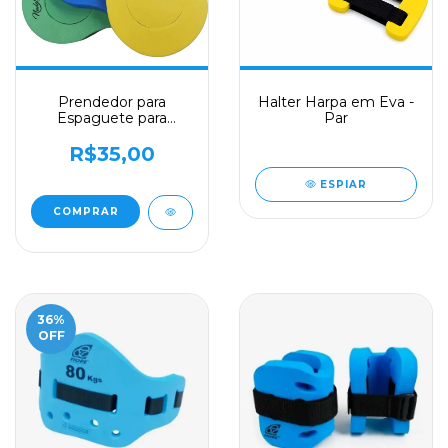
Prendedor para
Halter Harpa em Eva -
Espaguete para
Par
Natação em EVA
Nade Bem
R$35,00
ESPIAR
COMPRAR
36
%
OFF