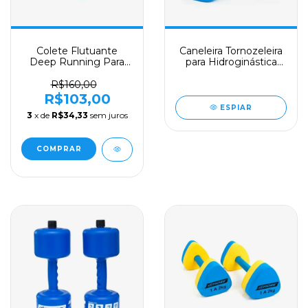
Colete Flutuante
Caneleira Tornozeleira
Deep Running Para
para Hidroginástica
Hidroginástica até 80
Par
Kg a 120 KG
R$160,00
R$103,00
ESPIAR
3
x de
R$34,33
sem juros
COMPRAR